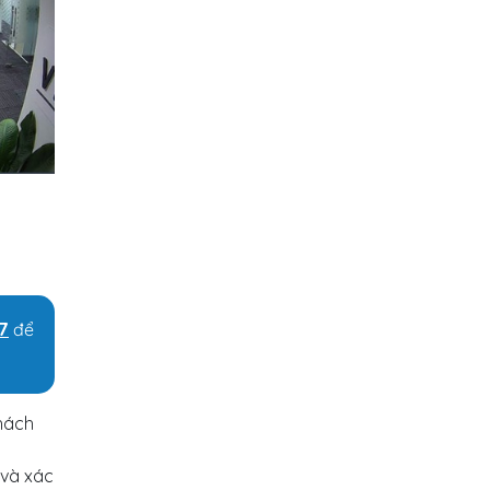
7
để
khách
 và xác