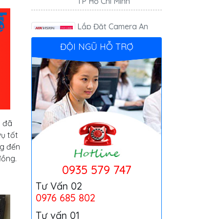
Lắp Đặt Camera An
Ninh Tại TP Hồ Chí Minh
ĐỘI NGŨ HỖ TRỢ
Lắp camera quan sát
Giải pháp truyển hình
i đã
vụ tốt
ng đến
Lắp đèn năng lượng
đồng.
mặt trời
0935 579 747
Tư Vấn 02
Thu Mua Thiết Bị Điện
0976 685 802
Tử, Điện Máy, Viễn
Tư vấn 01
Thông Cũ Giá Cao Tại