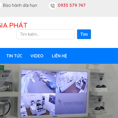
Bảo hành dài hạn
0935 579 747
IA PHÁT
Tìm
TIN TỨC
VIDEO
LIÊN HỆ
Lắp Đặt Camera An
Ninh Tại TP Hồ Chí Minh