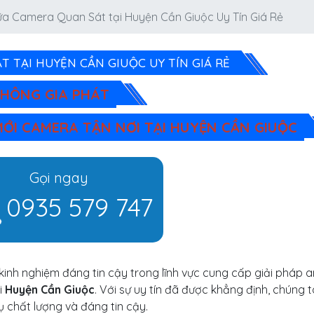
ữa Camera Quan Sát tại Huyện Cần Giuộc Uy Tín Giá Rẻ
 TẠI HUYỆN CẦN GIUỘC UY TÍN GIÁ RẺ
THÔNG GIA PHÁT
 MỚI CAMERA TẬN NƠI TẠI HUYỆN CẦN GIUỘC
Gọi ngay
0935 579 747
kinh nghiệm đáng tin cậy trong lĩnh vực cung cấp giải pháp a
i
Huyện Cần Giuộc
. Với sự uy tín đã được khẳng định, chúng t
chất lượng và đáng tin cậy.