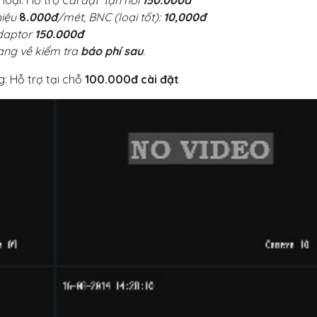
oại: Hỗ trợ c
ài đặt tận nơi
150.000đ
hiệu
8
.000đ
/mét, BNC (loại tốt):
10,000đ
daptor
150.000đ
ng về kiểm tra
báo phí sau
.
: Hỗ trợ tại chỗ
100.000đ cài đặt