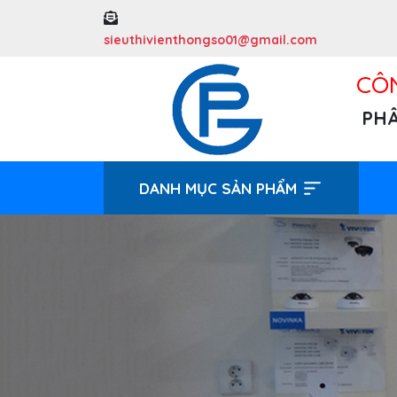
sieuthivienthongso01@gmail.com
CÔN
PHÂ
DANH MỤC SẢN PHẨM