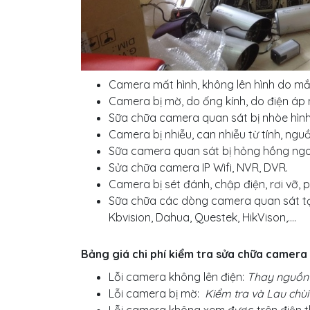
Camera mất hình, không lên hình do m
Camera bị mờ, do ống kính, do điện áp 
Sữa chữa camera quan sát bị nhòe hình, 
Camera bị nhiễu, can nhiễu từ tính, ngu
Sữa camera quan sát bị hỏng hồng ngo
Sửa chữa camera IP Wifi, NVR, DVR.
Camera bị sét đánh, chập điện, rơi vỡ, p
Sữa chữa các dòng camera quan sát t
Kbvision, Dahua, Questek, HikVison,….
Bảng giá chi phí kiểm tra sửa chữa camera
Lỗi camera không lên điện:
Thay nguồn
Lỗi camera bị mờ:
Kiểm tra và Lau chùi