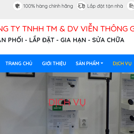
100% hàng chính hãng
Lắp đặt tận nhà
G TY TNHH TM & DV VIỄN THÔNG G
N PHỐI - LẮP ĐẶT - GIA HẠN - SỬA CHỮA
TRANG CHỦ
GIỚI THIỆU
SẢN PHẨM
DỊCH VỤ
DỊCH VỤ