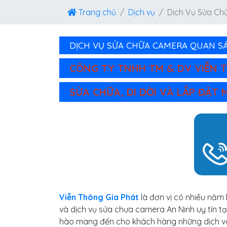
Trang chủ
Dịch vụ
Dịch Vụ Sửa Ch
DỊCH VỤ SỬA CHỮA CAMERA QUAN SÁT
CÔNG TY TNHH TM & DV VIỄN 
SỬA CHỮA, DI DỜI VÀ LẮP ĐẶT
Viễn Thông Gia Phát
là đơn vị có nhiều năm 
và dịch vụ sửa chưa camera An Ninh uy tín tạ
hào mang đến cho khách hàng những dịch vụ 