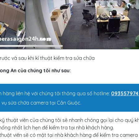
ước và sau khi kỉ thuật kiểm tra sửa chữa
Long An
của chúng tôi như sau:
hàng liên hệ với chúng tôi thông qua số hotline:
093557974
 vụ sửa chữa camera tại Cần Giuộc.
kỹ thuật viên của chúng tôi sẽ nhanh chóng gọi lại cho quý 
hống nhất lịch hẹn để kiểm tra tại nhà khách hàng.
thuật viên sẽ có mặt tại nhà khách hàng để kiểm tra camera