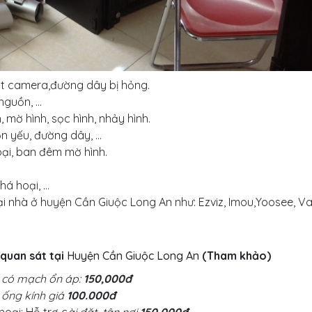
ắt camera,đường dây bị hỏng.
nguồn, …
mờ hình, sọc hình, nhảy hình.
ồn yếu, đường dây, …
ại, ban đêm mờ hình.
há hoại, …
ại nhà ở huyện
Cần Giuộc Long An
như: Ezviz, Imou,Yoosee, V
 quan sát tại
Huyện
Cần Giuộc Long An
(Tham khảo)
 có mạch ổn áp:
150,000đ
 ống kính giá
100.000đ