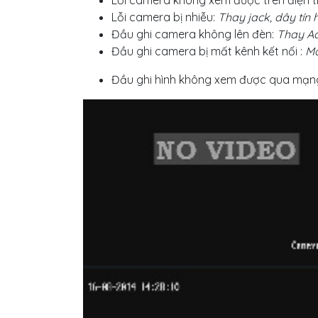
Lỗi camera không xem được trên điện th
Lỗi camera bị nhiễu:
Thay jack, dây tín 
Đầu ghi camera không lên đèn:
Thay A
Đầu ghi camera bị mất kênh kết nối :
Ma
Đầu ghi hình không xem được qua mạng