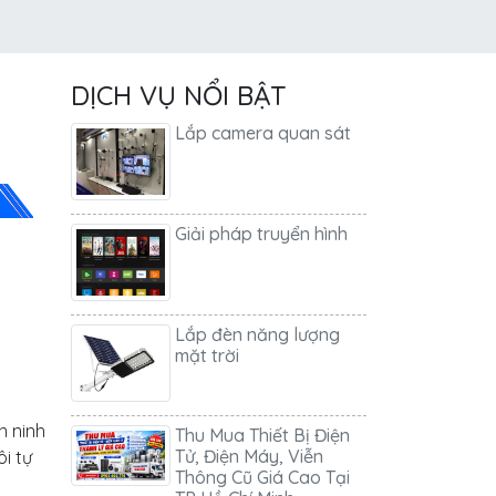
DỊCH VỤ NỔI BẬT
Lắp camera quan sát
Giải pháp truyển hình
Lắp đèn năng lượng
mặt trời
Thu Mua Thiết Bị Điện
Tử, Điện Máy, Viễn
n ninh
Thông Cũ Giá Cao Tại
ôi tự
TP Hồ Chí Minh