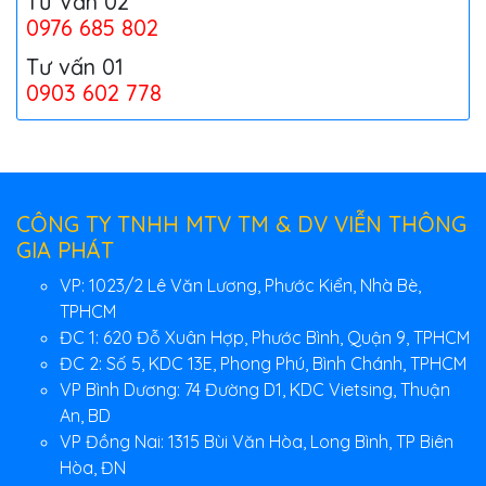
Tư Vấn 02
0976 685 802
Tư vấn 01
0903 602 778
CÔNG TY TNHH MTV TM & DV VIỄN THÔNG
GIA PHÁT
VP: 1023/2 Lê Văn Lương, Phước Kiển, Nhà Bè,
TPHCM
ĐC 1: 620 Đỗ Xuân Hợp, Phước Bình, Quận 9, TPHCM
ĐC 2: Số 5, KDC 13E, Phong Phú, Bình Chánh, TPHCM
VP Bình Dương: 74 Đường D1, KDC Vietsing, Thuận
An, BD
VP Đồng Nai: 1315 Bùi Văn Hòa, Long Bình, TP Biên
Hòa, ĐN