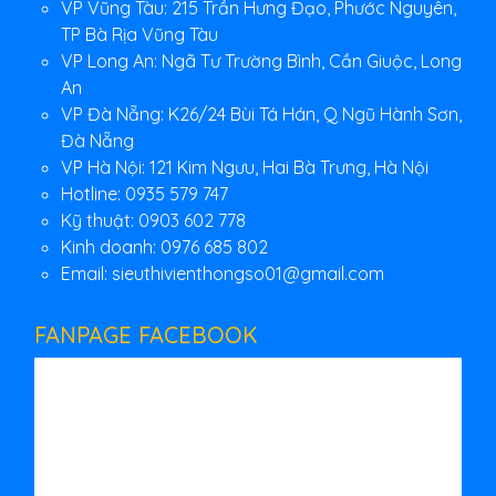
VP Vũng Tàu: 215 Trần Hưng Đạo, Phước Nguyên,
TP Bà Rịa Vũng Tàu
VP Long An: Ngã Tư Trường Bình, Cần Giuộc, Long
An
VP Đà Nẵng: K26/24 Bùi Tá Hán, Q Ngũ Hành Sơn,
Đà Nẵng
VP Hà Nội: 121 Kim Ngưu, Hai Bà Trưng, Hà Nội
Hotline: 0935 579 747
Kỹ thuật: 0903 602 778
Kinh doanh: 0976 685 802
Email:
sieuthivienthongso01@gmail.com
FANPAGE FACEBOOK