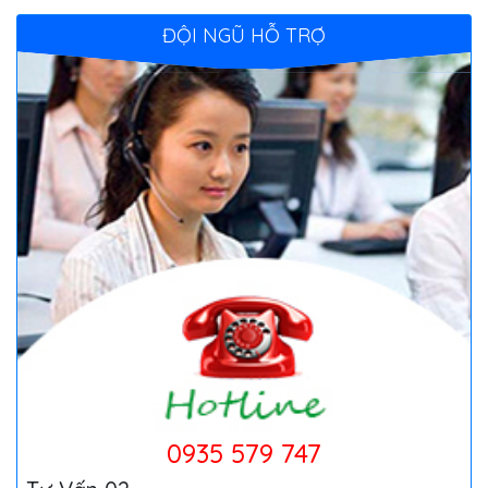
ĐỘI NGŨ HỖ TRỢ
0935 579 747