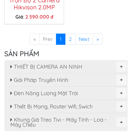
Trọn Bộ 2 Camera
Hikvison 2.0MP
Giá:
2.590.000 đ
«
Prev
1
2
Next
»
SẢN PHẨM
THIẾT BỊ CAMERA AN NINH
+
Giải Pháp Truyền Hình
+
Đèn Năng Lượng Mặt Trời
+
Thiết Bị Mạng, Router Wifi, Swich
+
Khung Giá Treo Tivi - Máy Tính - Loa -
+
Máy Chiếu