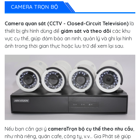
CAMERA TRỌN BỘ
Camera quan sát (CCTV - Closed-Circuit Television)
là
thiết bị ghi hình dùng để
giám sát và theo dõi
các khu
vực cụ thể, giúp đảm bảo an ninh, quản lý và ghi lại hình
ảnh trong thời gian thực hoặc lưu trữ để xem lại sau.
Nếu bạn cần gợi ý
cameraTrọn bộ cụ thể theo nhu cầu
,
như nhà riêng, quán cafe, công ty, v.v... Gia Phát sẽ giúp