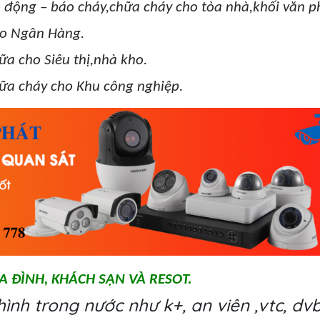
o động – báo cháy,chữa cháy cho tòa nhà,khối văn p
ho Ngân Hàng.
a cho Siêu thị,nhà kho.
ữa cháy cho Khu công nghiệp.
IA ĐÌNH, KHÁCH SẠN VÀ RESOT.
nh trong nước như k+, an viên ,vtc, dvbt