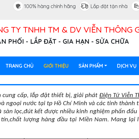
100% hàng chính hãng
Lắp đặt tận nhà
G TY TNHH TM & DV VIỄN THÔNG G
N PHỐI - LẮP ĐẶT - GIA HẠN - SỬA CHỮA
TRANG CHỦ
GIỚI THIỆU
SẢN PHẨM
DỊCH VỤ
 cung cấp, lắp đặt thiết bị, giải phát
Điện Tử Viễn 
và ngoại nước tại tp Hồ Chí Minh và các tỉnh thành
 đã sàn lọc,đút kết được nhiều kinh nghiệm phấn đấu
tín,chất lượng hàng đầu tại Miền Nam. Mang lại l