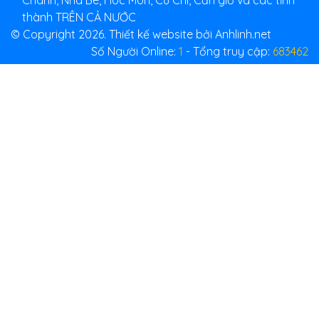
thành TRÊN CẢ NƯỚC
© Copyright 2026. Thiết kế website bởi Anhlinh.net
Số Người Online:
1
- Tổng truy cập:
683462