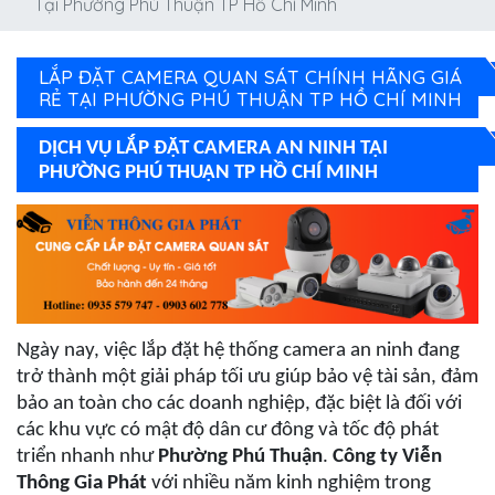
Tại Phường Phú Thuận TP Hồ Chí Minh
LẮP ĐẶT CAMERA QUAN SÁT CHÍNH HÃNG GIÁ
RẺ TẠI PHƯỜNG PHÚ THUẬN TP HỒ CHÍ MINH
DỊCH VỤ LẮP ĐẶT CAMERA AN NINH TẠI
PHƯỜNG PHÚ THUẬN TP HỒ CHÍ MINH
Ngày nay, việc lắp đặt hệ thống camera an ninh đang
trở thành một giải pháp tối ưu giúp bảo vệ tài sản, đảm
bảo an toàn cho các doanh nghiệp, đặc biệt là đối với
các khu vực có mật độ dân cư đông và tốc độ phát
triển nhanh như
Phường Phú Thuận
.
Công ty Viễn
Thông Gia Phát
với nhiều năm kinh nghiệm trong