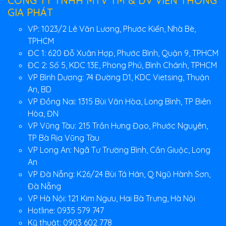
CÔNG TY TNHH MTV TM & DV VIỄN THÔNG
GIA PHÁT
VP: 1023/2 Lê Văn Lương, Phước Kiển, Nhà Bè,
TPHCM
ĐC 1: 620 Đỗ Xuân Hợp, Phước Bình, Quận 9, TPHCM
ĐC 2: Số 5, KDC 13E, Phong Phú, Bình Chánh, TPHCM
VP Bình Dương: 74 Đường D1, KDC Vietsing, Thuận
An, BD
VP Đồng Nai: 1315 Bùi Văn Hòa, Long Bình, TP Biên
Hòa, ĐN
VP Vũng Tàu: 215 Trần Hưng Đạo, Phước Nguyên,
TP Bà Rịa Vũng Tàu
VP Long An: Ngã Tư Trường Bình, Cần Giuộc, Long
An
VP Đà Nẵng: K26/24 Bùi Tá Hán, Q Ngũ Hành Sơn,
Đà Nẵng
VP Hà Nội: 121 Kim Ngưu, Hai Bà Trưng, Hà Nội
Hotline: 0935 579 747
Kỹ thuật: 0903 602 778