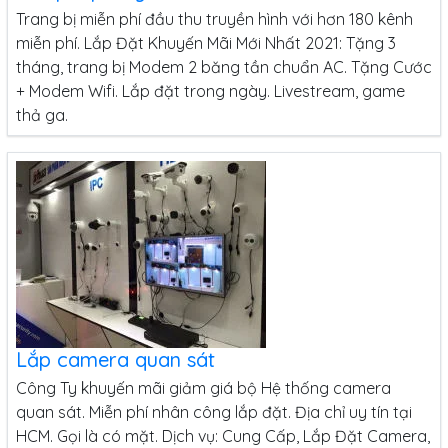
Trang bị miễn phí đầu thu truyền hình với hơn 180 kênh
miễn phí. Lắp Đặt Khuyến Mãi Mới Nhất 2021: Tặng 3
tháng, trang bị Modem 2 băng tần chuẩn AC. Tặng Cước
+ Modem Wifi. Lắp đặt trong ngày. Livestream, game
thả ga.
Lắp camera quan sát
Công Ty khuyến mãi giảm giá bộ Hệ thống camera
quan sát. Miễn phí nhân công lắp đặt. Địa chỉ uy tín tại
HCM. Gọi là có mặt. Dịch vụ: Cung Cấp, Lắp Đặt Camera,