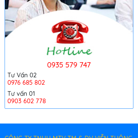
Lắp đèn năng lượng mặt trời
Thu Mua Thiết Bị Điện Tử, Điện Máy, Viễn
Thông Cũ Giá Cao Tại TP Hồ Chí Minh
0935 579 747
Tư Vấn 02
0976 685 802
Tư vấn 01
0903 602 778