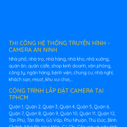
THI CÔNG HỆ THỐNG TRUYỀN HÌNH -
CAMERA AN NINH
Nhà phố, nhà trọ, nhà hàng, nhà kho, nhà xưởng,
quán ăn, quán cafe, shop kinh doanh, văn phòng,
công ty, ngân hàng, bệnh viện, chung cư, nhà nghỉ,
khách sạn, resot, khu vui chơi,...
CÔNG TRÌNH LẮP ĐẶT CAMERA TẠI
TPHCM
Quận 1, Quận 2, Quận 3, Quận 4, Quận 5, Quận 6,
Quận 7, Quận 8, Quận 9, Quận 10, Quận 11, Quận 12,
Tân Phú, Tân Bình, Gò Vấp, Phú Nhuận, Thủ Đức, Bình
Chánh, Nhà Bè, Hoc Môn, Củ Chi, Cần giờ và các tỉnh