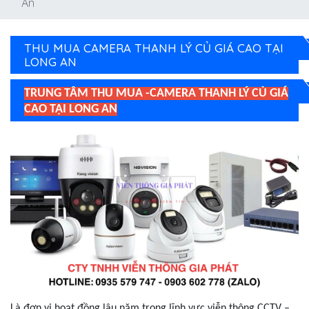
An
THU MUA CAMERA THANH LÝ CỦ GIÁ CAO TẠI
LONG AN
TRUNG TÂM THU MUA -CAMERA THANH LÝ CỦ GIÁ
CAO TẠI LONG AN
Là đơn vị hoạt đồng lâu năm trong lĩnh vực viễn thông CCTV –