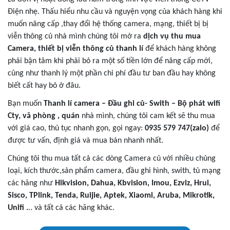
Điện nhẹ. Thấu hiểu nhu cầu và nguyện vọng của khách hàng khi
muốn nâng cấp ,thay đổi hệ thống camera, mạng, thiết bị bị
viễn thông củ nhà mình chúng tôi mở ra
dịch vụ thu mua
Camera, thiết bị viễn thông củ thanh lí
để khách hàng không
phải bận tâm khi phải bỏ ra một số tiền lớn để nâng cấp mới,
cũng như thanh lý một phần chi phí đầu tư ban đầu hay không
biết cất hay bỏ ở đâu.
Bạn muốn
Thanh lí camera – Đầu ghi củ- Swith – Bộ phát wifi
Cty, vă phòng , quán
nhà mình, chúng tôi cam kết sẽ thu mua
với giá cao, thủ tục nhanh gọn, gọi ngay:
0935 579 747(zalo)
để
được tư vấn, định giá và mua bán nhanh nhất.
Chúng tôi thu mua tất cả các dòng Camera củ với nhiều chủng
loại, kích thước,sản phẩm camera, đầu ghi hình, swith, tủ mạng
các hãng như
Hikvision, Dahua, Kbvision, Imou, Ezviz, Hrui,
Sisco, TPlink, Tenda, Ruijie, Aptek, Xiaomi, Aruba, Mikrotik,
Unifi .
.. và tất cả các hãng khác.