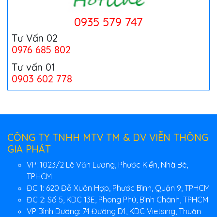
0935 579 747
Tư Vấn 02
0976 685 802
Tư vấn 01
0903 602 778
CÔNG TY TNHH MTV TM & DV VIỄN THÔNG
GIA PHÁT
VP: 1023/2 Lê Văn Lương, Phước Kiển, Nhà Bè,
TPHCM
ĐC 1: 620 Đỗ Xuân Hợp, Phước Bình, Quận 9, TPHCM
ĐC 2: Số 5, KDC 13E, Phong Phú, Bình Chánh, TPHCM
VP Bình Dương: 74 Đường D1, KDC Vietsing, Thuận