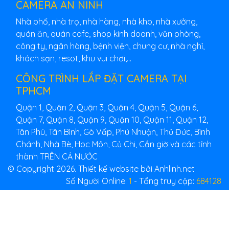
CAMERA AN NINH
Nhà phố, nhà trọ, nhà hàng, nhà kho, nhà xưởng,
quán ăn, quán cafe, shop kinh doanh, văn phòng,
công ty, ngân hàng, bệnh viện, chung cư, nhà nghỉ,
khách sạn, resot, khu vui chơi,...
CÔNG TRÌNH LẮP ĐẶT CAMERA TẠI
TPHCM
Quận 1, Quận 2, Quận 3, Quận 4, Quận 5, Quận 6,
Quận 7, Quận 8, Quận 9, Quận 10, Quận 11, Quận 12,
Tân Phú, Tân Bình, Gò Vấp, Phú Nhuận, Thủ Đức, Bình
Chánh, Nhà Bè, Hoc Môn, Củ Chi, Cần giờ và các tỉnh
thành TRÊN CẢ NƯỚC
© Copyright 2026. Thiết kế website bởi Anhlinh.net
Số Người Online:
1
- Tổng truy cập:
684128