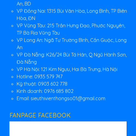
An, BD
VP Đồng Nai: 1315 Bùi Văn Hòa, Long Bình, TP Biên
Hòa, ĐN
VP Vũng Tàu: 215 Trần Hưng Đạo, Phước Nguyên,
TP Bà Rịa Vũng Tàu
VP Long An: Ngã Tư Trường Bình, Cần Giuộc, Long
An
VP Đà Nẵng: K26/24 Bùi Tá Hán, Q Ngũ Hành Sơn,
Đà Nẵng
VP Hà Nội: 121 Kim Ngưu, Hai Bà Trưng, Hà Nội
Hotline: 0935 579 747
Kỹ thuật: 0903 602 778
Kinh doanh: 0976 685 802
Email:
sieuthivienthongso01@gmail.com
FANPAGE FACEBOOK