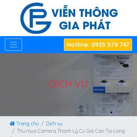
Hotline: 0935 579 747
DỊCH VỤ
Trang chủ
Dịch vụ
Thu mua Camera Thanh Lý Củ Giá Cao Tại Long