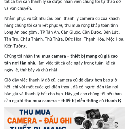
tất cả tivi cần thanh lý sẽ được nhân viên chúng tôi tự tháo dở
và vận chuyển.
Nhằm phục vụ tốt nhu cầu bán ,thanh lý camera củ của khách
hàng chúng tôi cam kết phục vụ thu mua rộng khắp toàn tỉnh
Long An bao gồm : TP Tân An, Cần Giuộc, Cần Đước, Bến Lức,
Tân Trụ, Châu Thành, Thủ Thừa, Đức Hòa, Thạnh Hóa, Mộc Hóa,
Kiến Tường,
Chúng tôi nhận
thu mua camera – thiết bị mạng cũ giá cao
tận nơi tận nhà
, làm việc tất cả các ngày trong tuần, kể cả
ngày lễ, thứ bảy và chủ nhật .
Giờ đây việc thanh lý đồ cũ, camera cũ dễ dàng hơn bao giờ
hết, chỉ với một cuôc gọi điện thoại, đã có người đến tận nơi
báo giá và thanh lý hết cho bạn. Hãy gọi cho chúng tôi nếu bạn
cần người
thu mua camera – thiết bị viễn thông củ thanh lý. ​