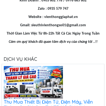
Kinh Doanh : 0903 602 778 / 0976 685 802
Zalo : 0935 579 747
Website : vienthonggiaphat.vn
Gmail:
sieuthivienthongso01@gmail.com
Thời Gian Làm Việc Từ 8h-22h Tất Cả Các Ngày Trong Tuần
Cảm ơn quý khách đã quan tâm dịch vụ của chúng tôi ..!!
DỊCH VỤ KHÁC
Thu Mua Thiết Bị Điện Tử, Điện Máy, Viễn