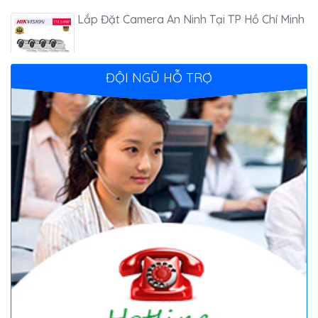
Lắp Đặt Camera An Ninh Tại TP Hồ Chí Minh
ĐỘI NGŨ HỖ TRỢ
Lắp camera quan sát
Giải pháp truyển hình
Lắp đèn năng lượng mặt trời
Thu Mua Thiết Bị Điện Tử, Điện Máy, Viễn
Thông Cũ Giá Cao Tại TP Hồ Chí Minh