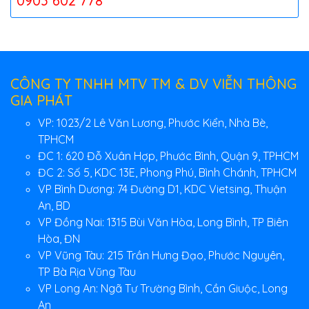
0903 602 778
CÔNG TY TNHH MTV TM & DV VIỄN THÔNG
GIA PHÁT
VP: 1023/2 Lê Văn Lương, Phước Kiển, Nhà Bè,
TPHCM
ĐC 1: 620 Đỗ Xuân Hợp, Phước Bình, Quận 9, TPHCM
ĐC 2: Số 5, KDC 13E, Phong Phú, Bình Chánh, TPHCM
VP Bình Dương: 74 Đường D1, KDC Vietsing, Thuận
An, BD
VP Đồng Nai: 1315 Bùi Văn Hòa, Long Bình, TP Biên
Hòa, ĐN
VP Vũng Tàu: 215 Trần Hưng Đạo, Phước Nguyên,
TP Bà Rịa Vũng Tàu
VP Long An: Ngã Tư Trường Bình, Cần Giuộc, Long
An