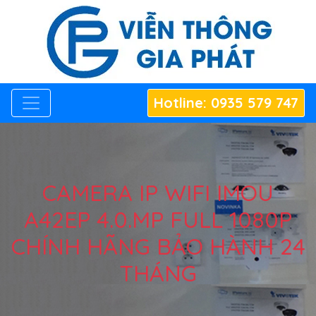
Hotline: 0935 579 747
CAMERA IP WIFI IMOU
A42EP 4.0.MP FULL 1080P
CHÍNH HÃNG BẢO HÀNH 24
THÁNG