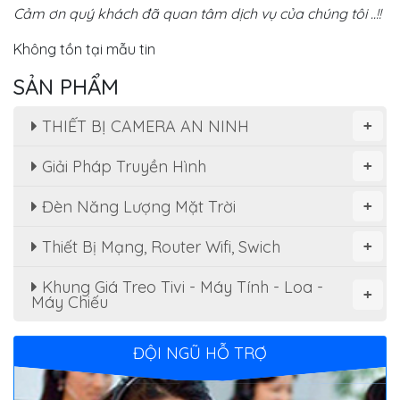
Cảm ơn quý khách đã quan tâm dịch vụ của chúng tôi ..!!
Không tồn tại mẫu tin
SẢN PHẨM
THIẾT BỊ CAMERA AN NINH
+
Giải Pháp Truyền Hình
+
Đèn Năng Lượng Mặt Trời
+
Thiết Bị Mạng, Router Wifi, Swich
+
Khung Giá Treo Tivi - Máy Tính - Loa -
+
Máy Chiếu
ĐỘI NGŨ HỖ TRỢ