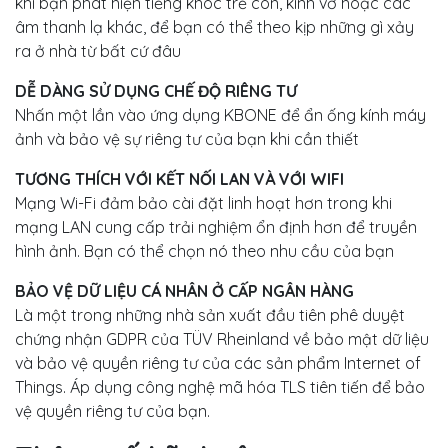
khi bạn phát hiện tiếng khóc trẻ con, kính vỡ hoặc các
âm thanh lạ khác, để bạn có thể theo kịp những gì xảy
ra ở nhà từ bất cứ đâu
DỄ DÀNG SỬ DỤNG CHẾ ĐỘ RIÊNG TƯ
Nhấn một lần vào ứng dụng KBONE để ẩn ống kính máy
ảnh và bảo vệ sự riêng tư của bạn khi cần thiết
TƯƠNG THÍCH VỚI KẾT NỐI LAN VÀ VỚI WIFI
Mạng Wi-Fi đảm bảo cài đặt linh hoạt hơn trong khi
mạng LAN cung cấp trải nghiệm ổn định hơn để truyền
hình ảnh. Bạn có thể chọn nó theo nhu cầu của bạn
BẢO VỆ DỮ LIỆU CÁ NHÂN Ở CẤP NGÂN HÀNG
Là một trong những nhà sản xuất đầu tiên phê duyệt
chứng nhận GDPR của TÜV Rheinland về bảo mật dữ liệu
và bảo vệ quyền riêng tư của các sản phẩm Internet of
Things. Áp dụng công nghệ mã hóa TLS tiên tiến để bảo
vệ quyền riêng tư của bạn.