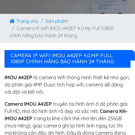
Trang chủ
Sản phẩm
Camera IP Wifi IMOU A42EP 4.0.Mp Full 1080P
chính hãng bảo hành 24 tháng
CAMERA IP WIFI IMOU A42EP 4.0.MP FULL
1080P CHÍNH HÃNG BẢO HÀNH 24 THÁNG
IMOU A42EP
là camera Wifi thông minh thiết kế nhỏ gọn,
độ phân giải 4MP. Được tích hợp wifi, camera dễ dàng
cài đặt và kết nối.
Camera IMOU A42EP
truyền tải hình ảnh ở độ phân giải
Full HD, nhờ đó hình ảnh rõ đẹp và sắc nét.
Camera KN-
IMOU A42EP
trang bị khe cắm thẻ nhớ lên đến 256GB
(mua riêng), giúp camera ghi lại hình ảnh ngay tức thì
mà không cần đầu ghi hình. Đây là dòng camera đang