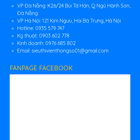
VP Đà Nẵng: K26/24 Bùi Tá Hán, Q Ngũ Hành Sơn,
Đà Nẵng
VP Hà Nội: 121 Kim Ngưu, Hai Bà Trưng, Hà Nội
Hotline: 0935 579 747
Kỹ thuật: 0903 602 778
Kinh doanh: 0976 685 802
Email:
sieuthivienthongso01@gmail.com
FANPAGE FACEBOOK