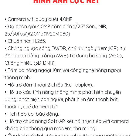
• Camera wifi quay quét 4.0MP
• Độ phân giải 4.0MP cảm biến 1/2.7” Sony NIR,
25/
30fps@2.0Mp
(1920×1080)
• Chuẩn nén H.265.
• Chống ngược sáng DWDR, chế độ ngày đêm(ICR), tự
động cân bằng trắng (AWB),Tự động bù sáng (AGC),
Chống nhiễu (3D-DNR).
• Tầm xa hồng ngoại 10m với công nghệ hồng ngoại
thông minh.
• Hỗ trợ đàm thoại 2 chiều (Full-duplex).
• Hỗ trợ các tính năng thông minh: phát hiện chuyển
động, phát hiện con người, phát hiện âm thanh bất
thường, chế độ riêng tư.
• Tích hợp còi báo động.
• Hỗ trợ chức năng Soft-AP, kết nối trực tiếp wifi camera
không cần thông qua modem nhà mạng.
• Ống kính cố đinh 3.6mm, góc nhìn 93°, quay quét ngang