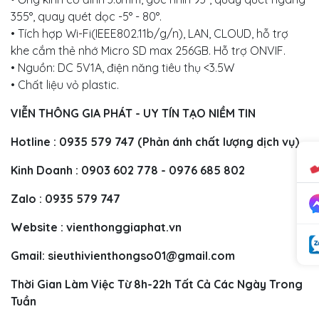
355°, quay quét dọc -5° - 80°.
• Tích hợp Wi-Fi(IEEE802.11b/g/n), LAN, CLOUD, hỗ trợ
khe cắm thẻ nhớ Micro SD max 256GB. Hỗ trợ ONVIF.
• Nguồn: DC 5V1A, điện năng tiêu thụ <3.5W
• Chất liệu vỏ plastic.
VIỄN THÔNG GIA PHÁT - UY TÍN TẠO NIỀM TIN
Hotline : 0935 579 747 (Phản ánh chất lượng dịch vụ)
Kinh Doanh : 0903 602 778 - 0976 685 802
Zalo : 0935 579 747
Website : vienthonggiaphat.vn
Gmail:
sieuthivienthongso01@gmail.com
Thời Gian Làm Việc Từ 8h-22h Tất Cả Các Ngày Trong
Tuần