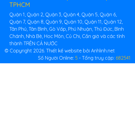
TPHCM
Quận 1, Quận 2, Quận 3, Quận 4, Quận 5, Quận 6,
Quận 7, Quận 8, Quận 9, Quận 10, Quận 11, Quận 12,
Tân Phú, Tân Bình, Gò Vấp, Phú Nhuận, Thủ Đức, Bình
Chánh, Nhà Bè, Hoc Môn, Củ Chi, Cần giờ và các tỉnh
thành TRÊN CẢ NƯỚC
© Copyright 2026. Thiết kế website bởi Anhlinh.net
Số Người Online:
5
- Tổng truy cập:
682541