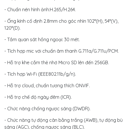
- Chuẩn nén hình ảnh:H.265/H.264.
- Ống kính cố định 2.8mm cho góc nhìn 102°(H), 54°(V),
120°(D).
- Tầm quan sát hồng ngoại: 30 mét.
- Tích hợp mic với chuẩn âm thanh G.711a/G.711u/PCM.
- Hỗ trợ khe cắm thẻ nhớ Micro SD lên đến 256GB.
- Tích hợp Wi-Fi (IEEE802.11b/g/n).
- Hỗ trợ cloud, chuẩn tương thích ONVIF.
- Hỗ trợ chế độ ngày đêm (ICR).
- Chức năng chống ngược sáng (DWDR).
- Chức năng tự động cân bằng trắng (AWB), tự động bù
sáng (AGC), chống ngược sáng (BLC).