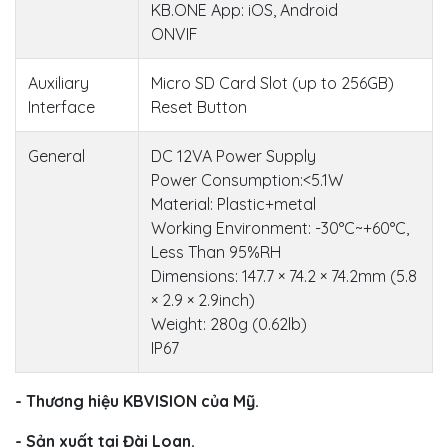
KB.ONE App: iOS, Android
ONVIF
Auxiliary
Micro SD Card Slot (up to 256GB)
Interface
Reset Button
General
DC 12VA Power Supply
Power Consumption:<5.1W
Material: Plastic+metal
Working Environment: -30°C~+60°C,
Less Than 95%RH
Dimensions: 147.7 × 74.2 × 74.2mm (5.8
× 2.9 × 2.9inch)
Weight: 280g (0.62lb)
IP67
- Thương hiệu KBVISION của Mỹ.
- Sản xuất tại Đài Loan.