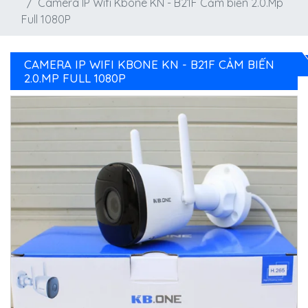
Camera IP Wifi Kbone KN - B21F Cảm biến 2.0.Mp
Full 1080P
CAMERA IP WIFI KBONE KN - B21F CẢM BIẾN
2.0.MP FULL 1080P