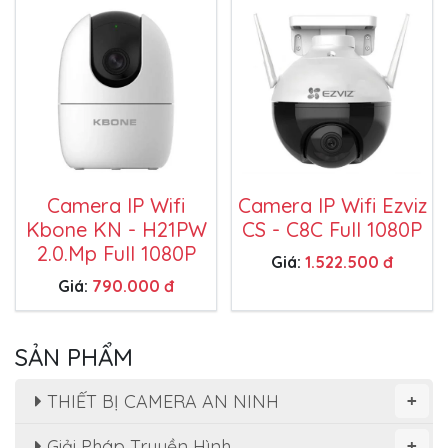
Camera IP Wifi
Camera IP Wifi Ezviz
Kbone KN - H21PW
CS - C8C Full 1080P
2.0.Mp Full 1080P
Giá:
1.522.500 đ
Giá:
790.000 đ
SẢN PHẨM
THIẾT BỊ CAMERA AN NINH
+
Giải Pháp Truyền Hình
+