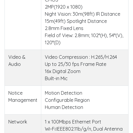
2MP(1920 x 1080)
Night Vision: 30m(98ft) IR Distance
15m(49ft) Spotlight Distance
2.8mm Fixed Lens
Field of View: 2.8mm; 102°(H), 54°(V),
120°(D)
Video &
Video Compression : H.265/H.264
Audio
Up to 25/30 fps Frame Rate
16x Digital Zoom
Built-in Mic
Notice
Motion Detection
Management
Configurable Region
Human Detection
Network
1 x 100Mbps Ethernet Port
Wi-Fi:IEEE802.11b/g/n, Dual Antenna