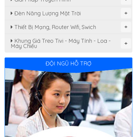
Đèn Năng Lượng Mặt Trời
+
Thiết Bị Mạng, Router Wifi, Swich
+
Khung Giá Treo Tivi - Máy Tính - Loa -
+
Máy Chiếu
ĐỘI NGŨ HỖ TRỢ