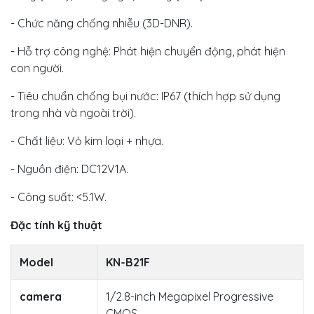
- Chức năng chống nhiễu (3D-DNR).
- Hỗ trợ công nghệ: Phát hiện chuyển động, phát hiện
con người.
- Tiêu chuẩn chống bụi nước: IP67 (thích hợp sử dụng
trong nhà và ngoài trời).
- Chất liệu: Vỏ kim loại + nhựa.
- Nguồn điện: DC12V1A.
- Công suất: <5.1W.
Đặc tính kỹ thuật
Model
KN-B21F
camera
1/2.8-inch Megapixel Progressive
CMOS