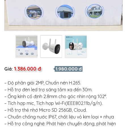
1.386.000 đ
Giá:
1.980.000 đ
– Độ phân giải 2MP, Chuẩn nén H.265.
– Hỗ trợ đèn led trợ sáng tầm xa đến 30m.
– Ống kính cố định 2.8mm cho góc nhìn rộng 102°.
– Tích hợp mic, Tích hợp Wi-Fi(IEEE802.11b/g/n).
– Hỗ trợ thẻ nhớ Micro SD 256GB, Cloud.
– Chuẩn chống nước IP67, chất liệu vỏ kim loại + nhựa
– Hỗ trợ công nghệ: Phát hiện chuyển động, phát hiện