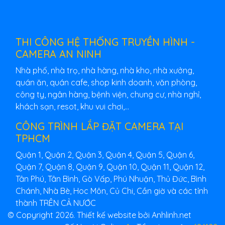
THI CÔNG HỆ THỐNG TRUYỀN HÌNH -
CAMERA AN NINH
Nhà phố, nhà trọ, nhà hàng, nhà kho, nhà xưởng,
quán ăn, quán cafe, shop kinh doanh, văn phòng,
công ty, ngân hàng, bệnh viện, chung cư, nhà nghỉ,
khách sạn, resot, khu vui chơi,...
CÔNG TRÌNH LẮP ĐẶT CAMERA TẠI
TPHCM
Quận 1, Quận 2, Quận 3, Quận 4, Quận 5, Quận 6,
Quận 7, Quận 8, Quận 9, Quận 10, Quận 11, Quận 12,
Tân Phú, Tân Bình, Gò Vấp, Phú Nhuận, Thủ Đức, Bình
Chánh, Nhà Bè, Hoc Môn, Củ Chi, Cần giờ và các tỉnh
thành TRÊN CẢ NƯỚC
© Copyright 2026. Thiết kế website bởi Anhlinh.net