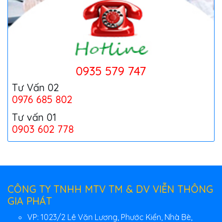
0935 579 747
Tư Vấn 02
0976 685 802
Tư vấn 01
0903 602 778
CÔNG TY TNHH MTV TM & DV VIỄN THÔNG
GIA PHÁT
VP: 1023/2 Lê Văn Lương, Phước Kiển, Nhà Bè,