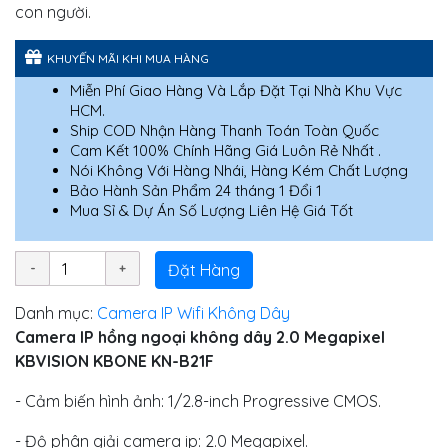
con người.
KHUYẾN MÃI KHI MUA HÀNG
Miễn Phí Giao Hàng Và Lắp Đặt Tại Nhà Khu Vực
HCM.
Ship COD Nhận Hàng Thanh Toán Toàn Quốc
Cam Kết 100% Chính Hãng Giá Luôn Rẻ Nhất .
Nói Không Với Hàng Nhái, Hàng Kém Chất Lượng
Bảo Hành Sản Phẩm 24 tháng 1 Đổi 1
Mua Sỉ & Dự Án Số Lượng Liên Hệ Giá Tốt
Đặt Hàng
Danh mục:
Camera IP Wifi Không Dây
Camera IP hồng ngoại không dây 2.0 Megapixel
KBVISION KBONE KN-B21F
- Cảm biến hình ảnh: 1/2.8-inch Progressive CMOS.
- Độ phân giải camera ip: 2.0 Megapixel.