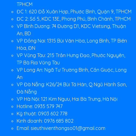
TPHCM
ĐC 1: 620 Đỗ Xuân Hợp, Phước Bình, Quận 9, TPHCM
ĐC 2: Số 5, KDC 13E, Phong Phú, Bình Chánh, TPHCM
VP Bình Dương: 74 Đường D1, KDC Vietsing, Thuận
An, BD
VP Đồng Nai: 1315 Bùi Văn Hòa, Long Bình, TP Biên
Hòa, ĐN
VP Vũng Tàu: 215 Trần Hưng Đạo, Phước Nguyên,
TP Bà Rịa Vũng Tàu
VP Long An: Ngã Tư Trường Bình, Cần Giuộc, Long
An
VP Đà Nẵng: K26/24 Bùi Tá Hán, Q Ngũ Hành Sơn,
Đà Nẵng
VP Hà Nội: 121 Kim Ngưu, Hai Bà Trưng, Hà Nội
Hotline: 0935 579 747
Kỹ thuật: 0903 602 778
Kinh doanh: 0976 685 802
Email:
sieuthivienthongso01@gmail.com