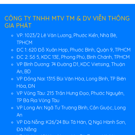
CÔNG TY TNHH MTV TM & DV VIỄN THÔNG
GIA PHÁT
VP: 1023/2 Lê Văn Lương, Phước Kiển, Nhà Bè,
TPHCM
ĐC 1: 620 Đỗ Xuân Hợp, Phước Bình, Quận 9, TPHCM
ĐC 2: Số 5, KDC 13E, Phong Phú, Bình Chánh, TPHCM
VP Bình Dương: 74 Đường D1, KDC Vietsing, Thuận
An, BD
VP Đồng Nai: 1315 Bùi Văn Hòa, Long Bình, TP Biên
Hòa, ĐN
VP Vũng Tàu: 215 Trần Hưng Đạo, Phước Nguyên,
TP Bà Rịa Vũng Tàu
VP Long An: Ngã Tư Trường Bình, Cần Giuộc, Long
An
VP Đà Nẵng: K26/24 Bùi Tá Hán, Q Ngũ Hành Sơn,
Đà Nẵng