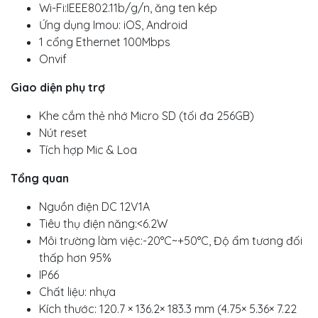
Wi-Fi:IEEE802.11b/g/n, ăng ten kép
Ứng dụng Imou: iOS, Android
1 cổng Ethernet 100Mbps
Onvif
Giao diện phụ trợ
Khe cắm thẻ nhớ Micro SD (tối đa 256GB)
Nút reset
Tích hợp Mic & Loa
Tổng quan
Nguồn điện DC 12V1A
Tiêu thụ điện năng:<6.2W
Môi trường làm việc:-20°C~+50°C, Độ ẩm tương đối
thấp hơn 95%
IP66
Chất liệu: nhựa
Kích thước: 120.7 × 136.2× 183.3 mm (4.75× 5.36× 7.22