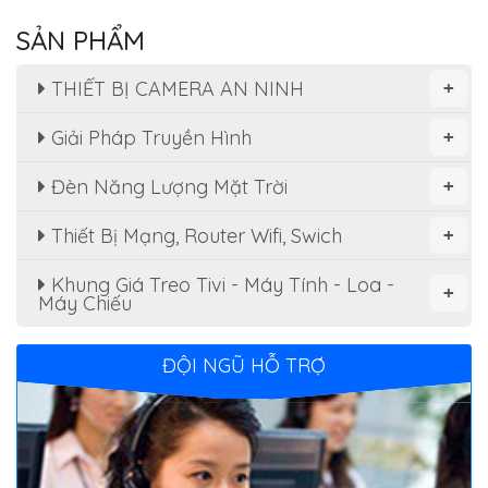
SẢN PHẨM
THIẾT BỊ CAMERA AN NINH
+
Giải Pháp Truyền Hình
+
Đèn Năng Lượng Mặt Trời
+
Thiết Bị Mạng, Router Wifi, Swich
+
Khung Giá Treo Tivi - Máy Tính - Loa -
+
Máy Chiếu
ĐỘI NGŨ HỖ TRỢ