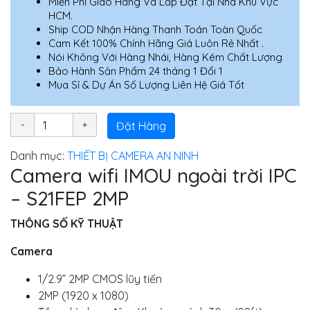
Miễn Phí Giao Hàng Và Lắp Đặt Tại Nhà Khu Vực
HCM.
Ship COD Nhận Hàng Thanh Toán Toàn Quốc
Cam Kết 100% Chính Hãng Giá Luôn Rẻ Nhất .
Nói Không Với Hàng Nhái, Hàng Kém Chất Lượng
Bảo Hành Sản Phẩm 24 tháng 1 Đổi 1
Mua Sỉ & Dự Án Số Lượng Liên Hệ Giá Tốt
Đặt Hàng
Danh mục:
THIẾT BỊ CAMERA AN NINH
Camera wifi IMOU ngoài trời IPC
– S21FEP 2MP
THÔNG SỐ KỸ THUẬT
Camera
1/2.9” 2MP CMOS lũy tiến
2MP (1920 x 1080)