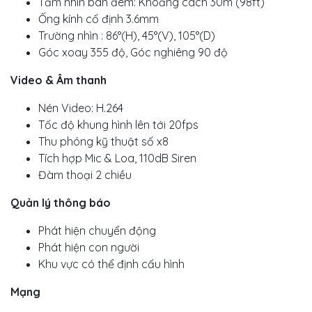
Tầm nhìn ban đêm: Khoảng cách 30m (98ft)
Ống kính cố định 3.6mm
Trường nhìn : 86°(H), 45°(V), 105°(D)
Góc xoay 355 độ, Góc nghiêng 90 độ
Video & Âm thanh
Nén Video: H.264
Tốc độ khung hình lên tới 20fps
Thu phóng kỹ thuật số x8
Tích hợp Mic & Loa, 110dB Siren
Đàm thoại 2 chiều
Quản lý thông báo
Phát hiện chuyển động
Phát hiện con người
Khu vực có thể định cấu hình
Mạng