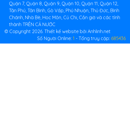
Quận 7, Quận 8, Quận 9, Quận 10, Quận 11, Quận 12,
Tân Phú, Tân Bình, Gò Vấp, Phú Nhuận, Thủ Đức, Bình
Chánh, Nhà Bè, Hoc Môn, Củ Chi, Cần giờ và các tỉnh
thành TRÊN CẢ NƯỚC
© Copyright 2026. Thiết kế website bởi Anhlinh.net
Số Người Online:
1
- Tổng truy cập:
685436