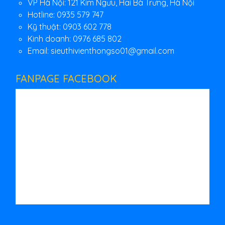
VP Hà Nội: 121 Kim Ngưu, Hai Bà Trưng, Hà Nội
Hotline: 0935 579 747
Kỹ thuật: 0903 602 778
Kinh doanh: 0976 685 802
Email:
sieuthivienthongso01@gmail.com
FANPAGE FACEBOOK