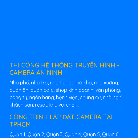
THI CÔNG HỆ THỐNG TRUYỀN HÌNH -
CAMERA AN NINH
Nhà phố, nhà trọ, nhà hàng, nhà kho, nhà xưởng,
quán ăn, quán cafe, shop kinh doanh, văn phòng,
công ty, ngân hàng, bệnh viện, chung cư, nhà nghỉ,
khách sạn, resot, khu vui chơi,...
CÔNG TRÌNH LẮP ĐẶT CAMERA TẠI
TPHCM
Quận 1, Quận 2, Quận 3, Quận 4, Quận 5, Quận 6,