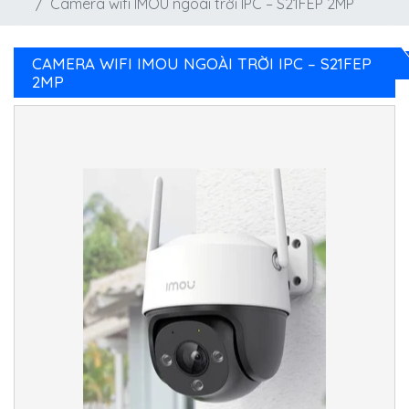
Camera wifi IMOU ngoài trời IPC – S21FEP 2MP
CAMERA WIFI IMOU NGOÀI TRỜI IPC – S21FEP
2MP