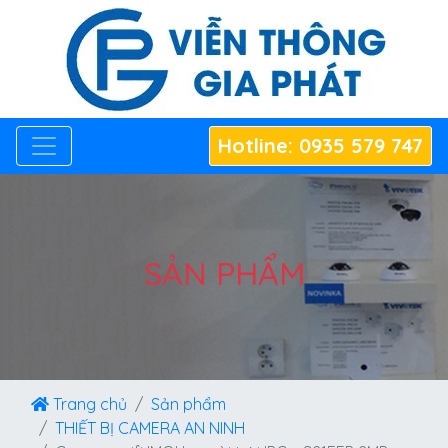
Hotline: 0935 579 747
SẢN PHẨM
Trang chủ
Sản phẩm
THIẾT BỊ CAMERA AN NINH