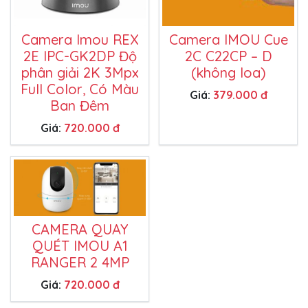
Camera Imou REX
Camera IMOU Cue
2E IPC-GK2DP Độ
2C C22CP – D
phân giải 2K 3Mpx
(không loa)
Full Color, Có Màu
Giá:
379.000 đ
Ban Đêm
Giá:
720.000 đ
CAMERA QUAY
QUÉT IMOU A1
RANGER 2 4MP
Giá:
720.000 đ