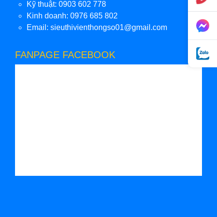
Kỹ thuật: 0903 602 778
Kinh doanh: 0976 685 802
Email:
sieuthivienthongso01@gmail.com
FANPAGE FACEBOOK