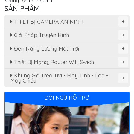
Không tồn tại mẫu tin
SẢN PHẨM
THIẾT BỊ CAMERA AN NINH
+
Giải Pháp Truyền Hình
+
Đèn Năng Lượng Mặt Trời
+
Thiết Bị Mạng, Router Wifi, Swich
+
Khung Giá Treo Tivi - Máy Tính - Loa -
+
Máy Chiếu
ĐỘI NGŨ HỖ TRỢ