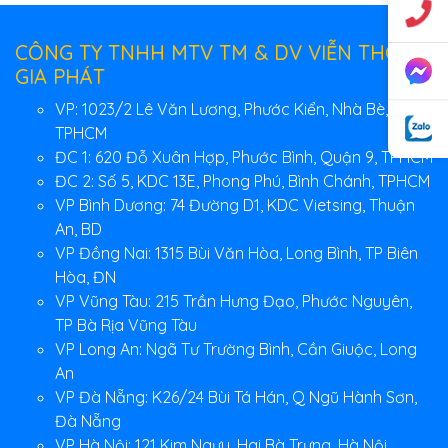
CÔNG TY TNHH MTV TM & DV VIỄN THÔNG
GIA PHÁT
VP: 1023/2 Lê Văn Lương, Phước Kiển, Nhà Bè,
TPHCM
ĐC 1: 620 Đỗ Xuân Hợp, Phước Bình, Quận 9, TPHCM
ĐC 2: Số 5, KDC 13E, Phong Phú, Bình Chánh, TPHCM
VP Bình Dương: 74 Đường D1, KDC Vietsing, Thuận
An, BD
VP Đồng Nai: 1315 Bùi Văn Hòa, Long Bình, TP Biên
Hòa, ĐN
VP Vũng Tàu: 215 Trần Hưng Đạo, Phước Nguyên,
TP Bà Rịa Vũng Tàu
VP Long An: Ngã Tư Trường Bình, Cần Giuộc, Long
An
VP Đà Nẵng: K26/24 Bùi Tá Hán, Q Ngũ Hành Sơn,
Đà Nẵng
VP Hà Nội: 121 Kim Ngưu, Hai Bà Trưng, Hà Nội