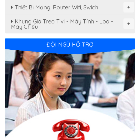
Thiết Bị Mạng, Router Wifi, Swich
+
Khung Giá Treo Tivi - Máy Tính - Loa -
+
Máy Chiếu
ĐỘI NGŨ HỖ TRỢ