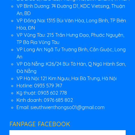
VP Bình Dương: 74 Đường D1, KDC Vietsing, Thuận
An, BD
VP Đồng Nai: 1315 Bùi Văn Hòa, Long Bình, TP Biên
Hòa, ĐN
VP Vũng Tàu: 215 Trần Hưng Đạo, Phước Nguyên,
TP Bà Rịa Vũng Tàu
VP Long An: Ngã Tư Trường Bình, Cần Giuộc, Long
An
VP Đà Nẵng: K26/24 Bùi Tá Hán, Q Ngũ Hành Sơn,
Đà Nẵng
VP Hà Nội: 121 Kim Ngưu, Hai Bà Trưng, Hà Nội
Hotline: 0935 579 747
Kỹ thuật: 0903 602 778
Kinh doanh: 0976 685 802
Email:
sieuthivienthongso01@gmail.com
FANPAGE FACEBOOK