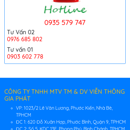
0935 579 747
Tư Vấn 02
0976 685 802
Tư vấn 01
0903 602 778
CÔNG TY TNHH MTV TM & DV VIỄN THÔNG
GIA PHÁT
VP: 1023/2 Lê Văn Lương, Phước Kiển, Nhà Bè,
TPHCM
ĐC 1: 620 Đỗ Xuân Hợp, Phước Bình, Quận 9, TPHCM
ĐC 2: Số 5, KDC 13E, Phong Phú, Bình Chánh, TPHCM