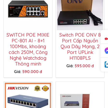
SWITCH POE MIXIE
Switch POE ONV 8
PC-801 AI - 8+1
Port Cấp Nguồn
100Mbs, khoảng
Qua Dây Mạng, 2
cách 250M, Công
Port UPLink
Nghệ Watchdog
H1108PLS
Thông minh
Giá:
595.000 đ
Giá:
590.000 đ