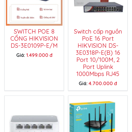
SWITCH POE 8
Switch cấp nguồn
CỔNG HIKVISION
PoE 16 Port
DS-3E0109P-E/M
HIKVISION DS-
3E0318P-E(B) 16
Giá:
1.499.000 đ
Port 10/100M, 2
Port Uplink
1000Mbps RJ45
Giá:
4.700.000 đ