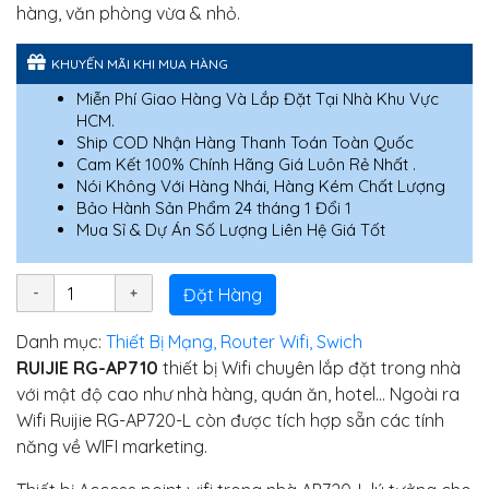
hàng, văn phòng vừa & nhỏ.
KHUYẾN MÃI KHI MUA HÀNG
Miễn Phí Giao Hàng Và Lắp Đặt Tại Nhà Khu Vực
HCM.
Ship COD Nhận Hàng Thanh Toán Toàn Quốc
Cam Kết 100% Chính Hãng Giá Luôn Rẻ Nhất .
Nói Không Với Hàng Nhái, Hàng Kém Chất Lượng
Bảo Hành Sản Phẩm 24 tháng 1 Đổi 1
Mua Sỉ & Dự Án Số Lượng Liên Hệ Giá Tốt
Đặt Hàng
Danh mục:
Thiết Bị Mạng, Router Wifi, Swich
RUIJIE RG-AP710
thiết bị Wifi chuyên lắp đặt trong nhà
với mật độ cao như nhà hàng, quán ăn, hotel… Ngoài ra
Wifi Ruijie RG-AP720-L còn được tích hợp sẵn các tính
năng về WIFI marketing.