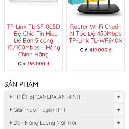
TP-Link TL-SF1005D
Router Wi-Fi Chuẩn
– Bộ Chia Tín Hiệu
N Tốc Độ 450Mbps
Để Bàn 5 cổng
TP-Link TL-WR940N
10/100Mbps – Hàng
Giá:
419.000 đ
Chính Hãng
Giá:
165.000 đ
SẢN PHẨM
THIẾT BỊ CAMERA AN NINH
+
Giải Pháp Truyền Hình
+
Đèn Năng Lượng Mặt Trời
+