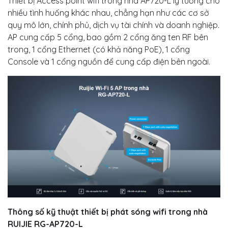
Thiết bị Access point wifi trong nhà AP720-L lý tưởng cho
nhiều tình huống khác nhau, chẳng hạn như các cơ sở
quy mô lớn, chính phủ, dịch vụ tài chính và doanh nghiệp.
AP cung cấp 5 cổng, bao gồm 2 cổng ăng ten RF bên
trong, 1 cổng Ethernet (có khả năng PoE), 1 cổng
Console và 1 cổng nguồn để cung cấp điện bên ngoài.
Thông số kỹ thuật thiết bị phát sóng wifi trong nhà
RUIJIE RG-AP720-L