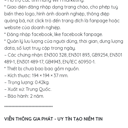
* Giao diện đăng nhập dạng trang chào, cho phép tuỳ
biến theo logo, hình ảnh doanh nghiệp, thông điệp
quảng bá, nút click trỏ đến trang đích là fanpage hoặc
website của doanh nghiệp.
* Đăng nhập facebook, like facebook fanpage.
* Quản lý lưu lượng của người dùng, thời gian, dung lượng
data, số lượt truy cập trong ngày.
– Các chứng nhận: EN300 328, EN301 893, GB9254, EN301
489-1, EN301 489-17, GB4943, EN/IEC 60950-1.
* Thiết bị chưa bao bao gồm nguồn.
– Kích thước: 194 × 194 × 37 mm.
– Trọng lượng: 0.42kg.
– Xuất xứ: Trung Quốc.
– Bảo hành: 2 năm.
**********************************
VIỄN THÔNG GIA PHÁT - UY TÍN TẠO NIỀM TIN