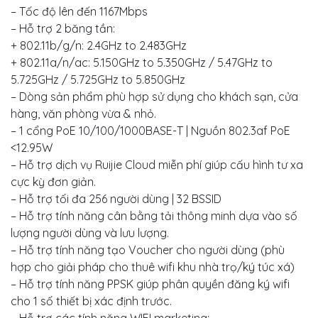
– Tốc độ lên đến 1167Mbps
– Hỗ trợ 2 băng tần:
+ 802.11b/g/n: 2.4GHz to 2.483GHz
+ 802.11a/n/ac: 5.150GHz to 5.350GHz / 5.47GHz to
5.725GHz / 5.725GHz to 5.850GHz
– Dòng sản phẩm phù hợp sử dụng cho khách sạn, cửa
hàng, văn phòng vừa & nhỏ.
– 1 cổng PoE 10/100/1000BASE-T | Nguồn 802.3af PoE
<12.95W
– Hỗ trợ dịch vụ Ruijie Cloud miễn phí giúp cấu hình tư xa
cực kỳ đơn giản.
– Hỗ trợ tối đa 256 người dùng | 32 BSSID
– Hỗ trợ tính năng cân bằng tải thông minh dựa vào số
lượng người dùng và lưu lượng.
– Hỗ trợ tính năng tạo Voucher cho người dùng (phù
hợp cho giải pháp cho thuê wifi khu nhà trọ/ký túc xá)
– Hỗ trợ tính năng PPSK giúp phân quyền đăng ký wifi
cho 1 số thiết bị xác định trước.
– Hỗ trợ các tính năng WIFI marketing: