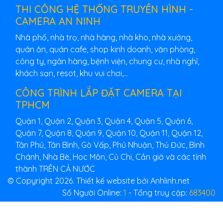
THI CÔNG HỆ THỐNG TRUYỀN HÌNH -
CAMERA AN NINH
Nhà phố, nhà trọ, nhà hàng, nhà kho, nhà xưởng,
quán ăn, quán cafe, shop kinh doanh, văn phòng,
công ty, ngân hàng, bệnh viện, chung cư, nhà nghỉ,
khách sạn, resot, khu vui chơi,...
CÔNG TRÌNH LẮP ĐẶT CAMERA TẠI
TPHCM
Quận 1, Quận 2, Quận 3, Quận 4, Quận 5, Quận 6,
Quận 7, Quận 8, Quận 9, Quận 10, Quận 11, Quận 12,
Tân Phú, Tân Bình, Gò Vấp, Phú Nhuận, Thủ Đức, Bình
Chánh, Nhà Bè, Hoc Môn, Củ Chi, Cần giờ và các tỉnh
thành TRÊN CẢ NƯỚC
© Copyright 2026. Thiết kế website bởi Anhlinh.net
Số Người Online:
1
- Tổng truy cập:
683400