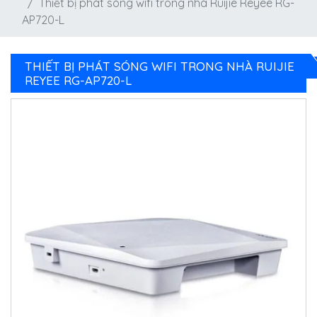
Thiết bị phát sóng wifi trong nhà Ruijie Reyee RG-
AP720-L
THIẾT BỊ PHÁT SÓNG WIFI TRONG NHÀ RUIJIE
REYEE RG-AP720-L