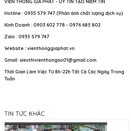
VIỄN THÔNG GIA PHÁT - UY TÍN TẠO NIỀM TIN
Hotline : 0935 579 747 (Phản ánh chất lượng dịch vụ)
Kinh Doanh : 0903 602 778 - 0976 685 802
Zalo : 0935 579 747
Website : vienthonggiaphat.vn
Gmail:
sieuthivienthongso01@gmail.com
Thời Gian Làm Việc Từ 8h-22h Tất Cả Các Ngày Trong
Tuần
TIN TỨC KHÁC