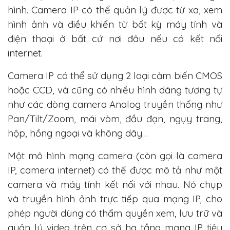
hình. Camera IP có thể quản lý được từ xa, xem
hình ảnh và điều khiển từ bất kỳ máy tính và
điện thoại ở bất cứ nơi đâu nếu có kết nối
internet.
Camera IP có thể sử dụng 2 loại cảm biến CMOS
hoặc CCD, và cũng có nhiều hình dáng tương tự
như các dòng camera Analog truyền thống như
Pan/Tilt/Zoom, mái vòm, đầu đạn, ngụy trang,
hộp, hồng ngoại và không dây…
Một mô hình mạng camera (còn gọi là camera
IP, camera internet) có thể được mô tả như một
camera và máy tính kết nối với nhau. Nó chụp
và truyền hình ảnh trực tiếp qua mạng IP, cho
phép người dùng có thẩm quyền xem, lưu trữ và
quản lý video trên cơ sở hạ tầng mạng IP tiêu