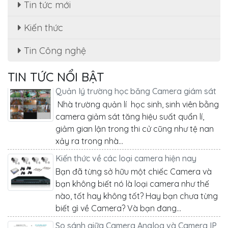
Tin tức mới
So sánh giữa Camera Analog và Camera IP
Ứng dụng thực tế: trong những tòa nhà cao
Kiến thức
tầng, hoặc công trình đã đi dây âm thường
tường chỉ có sẵn dây cáp mạng. Nếu ta
Tin Công nghệ
dùng camera IP thì rất thuận...
TIN TỨC NỔI BẬT
Quản lý trường học bằng Camera giám sát
Nhà trường quản lí học sinh, sinh viên bằng
camera giảm sát tăng hiệu suất quẩn lí,
giảm gian lận trong thi cử cũng như tệ nan
xảy ra trong nhà...
Kiến thức về các loại camera hiện nay
Bạn đã từng sở hữu một chiếc Camera và
bạn không biết nó là loại camera như thế
nào, tốt hay không tốt? Hay bạn chưa từng
biết gì về Camera? Và bạn đang...
So sánh giữa Camera Analog và Camera IP
Ứng dụng thực tế: trong những tòa nhà cao