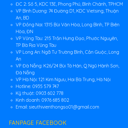
ĐC 2: Số 5, KDC 13E, Phong Phú, Bình Chánh, TPHCM
VP Bình Dương: 74 Đường D1, KDC Vietsing, Thuận
An, BD
VP Đồng Nai: 1315 Bùi Văn Hòa, Long Bình, TP Biên
Hòa, ĐN
VP Vũng Tàu: 215 Trần Hưng Đạo, Phước Nguyên,
TP Bà Rịa Vũng Tàu
VP Long An: Ngã Tư Trường Bình, Cần Giuộc, Long
An
VP Đà Nẵng: K26/24 Bùi Tá Hán, Q Ngũ Hành Sơn,
Đà Nẵng
VP Hà Nội: 121 Kim Ngưu, Hai Bà Trưng, Hà Nội
Hotline: 0935 579 747
Kỹ thuật: 0903 602 778
Kinh doanh: 0976 685 802
Email:
sieuthivienthongso01@gmail.com
FANPAGE FACEBOOK