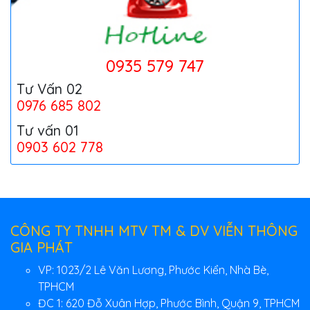
0935 579 747
Tư Vấn 02
0976 685 802
Tư vấn 01
0903 602 778
CÔNG TY TNHH MTV TM & DV VIỄN THÔNG
GIA PHÁT
VP: 1023/2 Lê Văn Lương, Phước Kiển, Nhà Bè,
TPHCM
ĐC 1: 620 Đỗ Xuân Hợp, Phước Bình, Quận 9, TPHCM